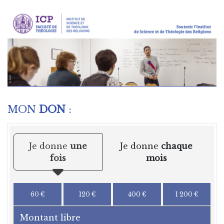
MON
DON
:
Je donne
une
Je donne
chaque
fois
mois
60 €
120 €
400 €
1 200 €