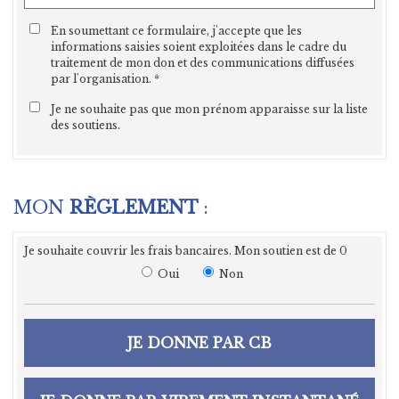
En soumettant ce formulaire, j'accepte que les
informations saisies soient exploitées dans le cadre du
traitement de mon don et des communications diffusées
par l'organisation.
Je ne souhaite pas que mon prénom apparaisse sur la liste
des soutiens.
MON
RÈGLEMENT
:
Je souhaite couvrir les frais bancaires. Mon soutien est de
0
Souhaitez-vous prendre en charge les f
Oui
Non
JE DONNE PAR CB